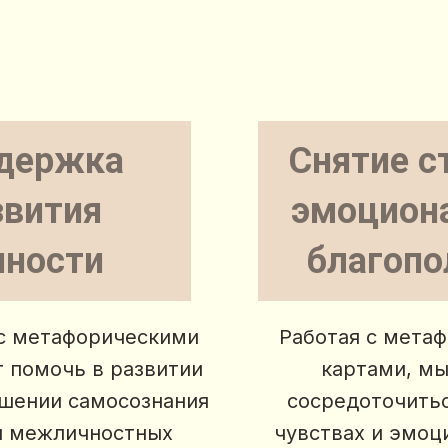
держка
Снятие с
звития
эмоцион
чности
благопо
 с метафорическими
Работая с мета
 помочь в развитии
картами, м
ышении самосознания
сосредоточитьс
и межличностных
чувствах и эмоц