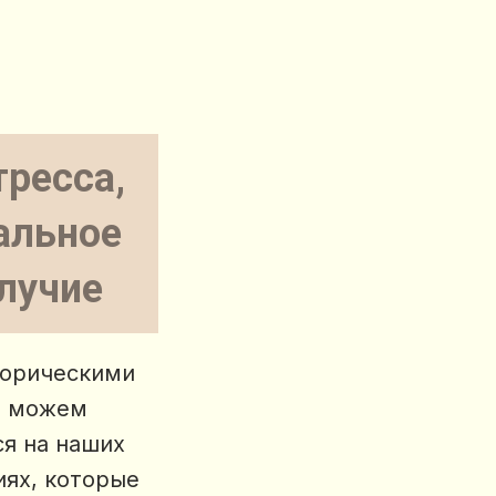
тресса,
альное
лучие
форическими
ы можем
я на наших
иях, которые