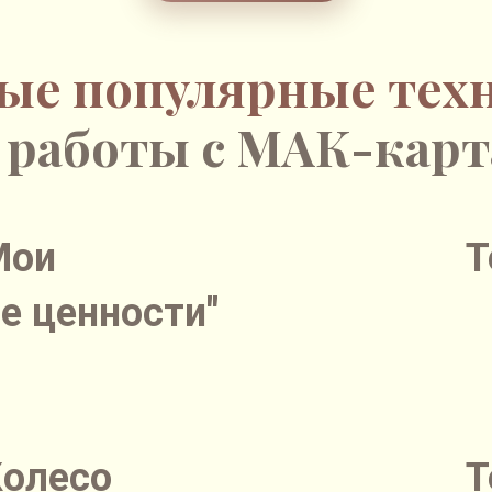
ые популярные тех
 работы с МАК-кар
Мои
Т
е ценности"
Колесо
Т