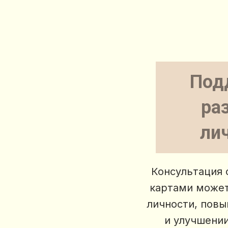
Под
ра
ли
Консультация
картами может
личности, пов
и улучшени