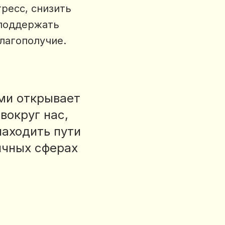
ресс, снизить
поддержать
лагополучие.
ми открывает
вокруг нас,
находить пути
ичных сферах