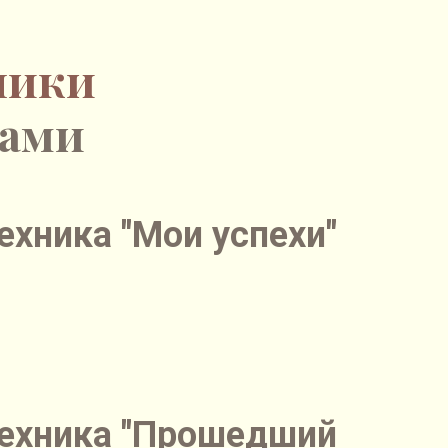
ники
тами
ехника "Мои успехи"
ехника "Прошедший