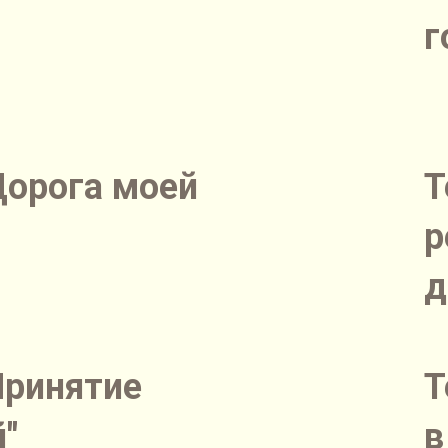
г
Дорога моей
Т
р
д
Принятие
Т
"
в