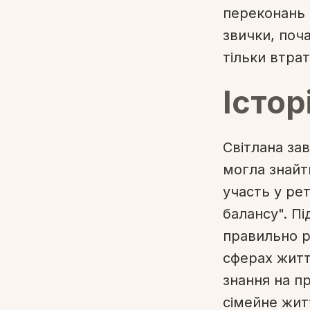
переконань т
звички, поч
тільки втрат
Істор
Світлана за
могла знайт
участь у ре
балансу". Пі
правильно р
сферах житт
знання на пр
сімейне житт