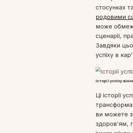
стосунках та
родовими с
може обмежу
сценарії, пр
Завдяки цьо
успіху в кар'
Історії успіху жіно
Ці історії у
трансформац
ви можете з
здоров'ям, 