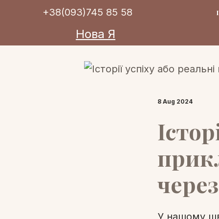
+38(093)745 85 58
Нова Я
8 Aug 2024
Істор
прик
чере
У нашому шв