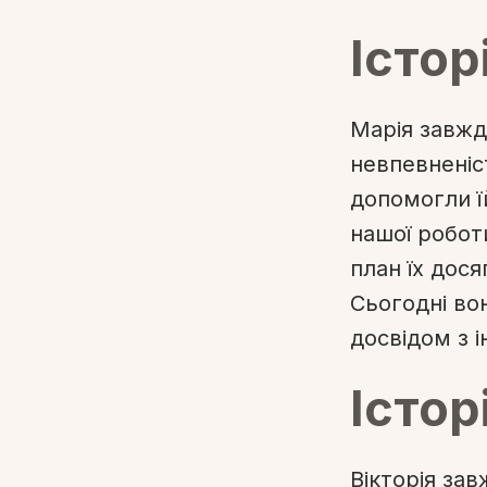
Істор
Марія завжд
невпевненіс
допомогли їй
нашої роботи
план їх дося
Сьогодні вон
досвідом з 
Істор
Вікторія за