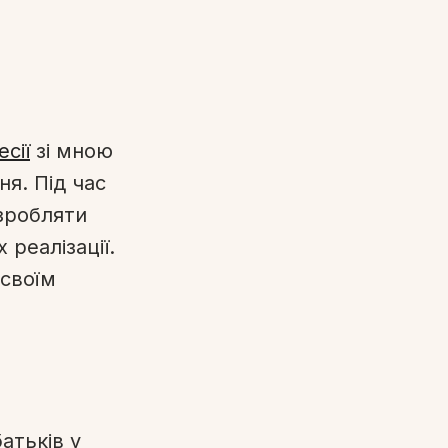
есії
зі мною
ня. Під час
озробляти
 реалізації.
 своїм
атьків у