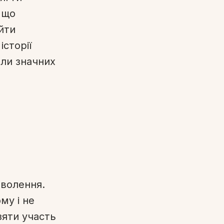
 що
йти
історії
гли значних
оволення.
му і не
зяти участь