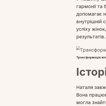
гармонії та 
допомагає не
внутрішній с
успіху жіно
результатів.
Трансформація жі
Історі
Наталя завж
Вона працюва
могла знайт