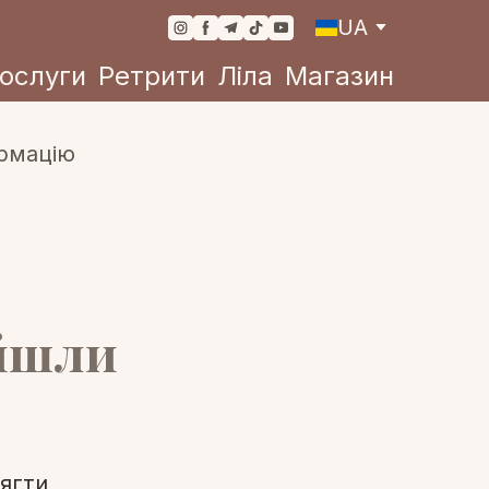
UA
ослуги
Ретрити
Ліла
Магазин
ойшли
ягти