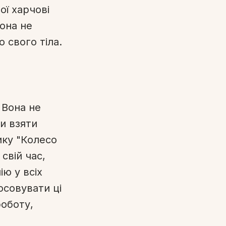
ої харчові
вона не
 свого тіла.
 Вона не
и взяти
ику "Колесо
свій час,
ю у всіх
осовувати ці
роботу,