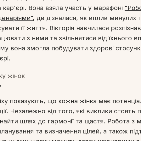
 кар'єрі. Вона взяла участь у марафоні
"Роб
ценаріями"
, де дізналася, як вплив минулих 
вати її життя. Вікторія навчилася розпізнав
ацювати з ними та звільнятися від їхнього в
му вона змогла побудувати здорові стосунк
єрі.
к
спіху показують, що кожна жінка має потенціа
ії. Незалежно від того, які виклики стоять 
найти шлях до гармонії та щастя. Робота з
планування та визначення цілей, а також пі