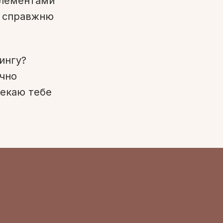
елементами
ти справжню
ингу?
ічно
Чекаю тебе