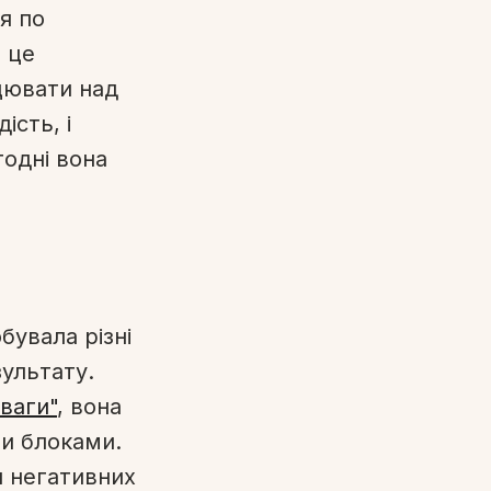
я по
- це
цювати над
ість, і
одні вона
увала різні
зультату.
ваги"
, вона
ми блоками.
я негативних