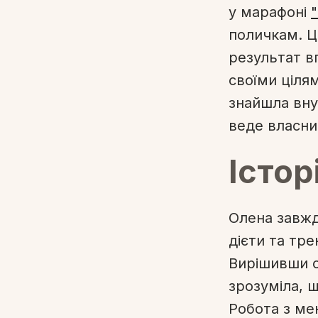
у марафоні
поличкам. Ц
результат в
своїми цілям
знайшла вну
веде власний
Істор
Олена завжд
дієти та тре
Вирішивши 
зрозуміла, 
Робота з ме