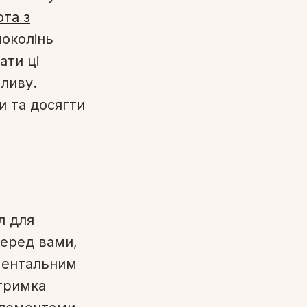
ота з
поколінь
ати ці
пливу.
и та досягти
л для
перед вами,
 ментальним
дтримка