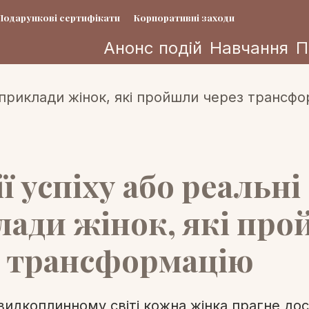
Подарункові сертифікати
Корпоративні заходи
Анонс подій
Навчання
П
ії успіху або реальні
лади жінок, які пр
з трансформацію
идкоплинному світі кожна жінка прагне дос