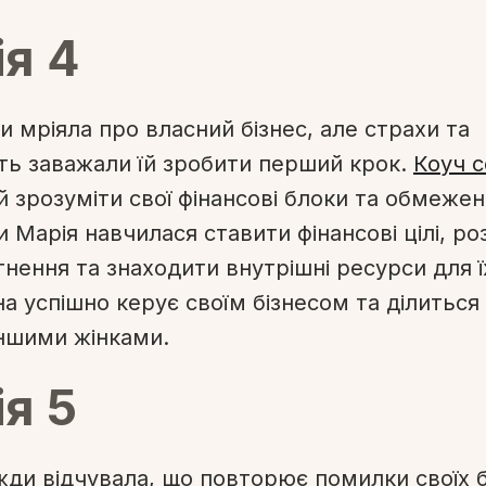
ія 4
и мріяла про власний бізнес, але страхи та
ть заважали їй зробити перший крок.
Коуч с
 зрозуміти свої фінансові блоки та обмежен
 Марія навчилася ставити фінансові цілі, р
гнення та знаходити внутрішні ресурси для їх
а успішно керує своїм бізнесом та ділиться
іншими жінками.
ія 5
вжди відчувала, що повторює помилки своїх б