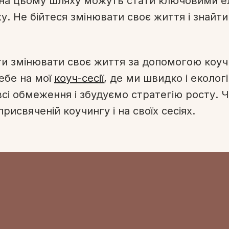
 на цьому шляху можуть стати ключовими 
ху. Не бійтеся змінювати своє життя і знай
и змінювати своє життя за допомогою коуч
ебе на мої
коуч-сесії
, де ми швидко і еколог
сі обмеження і збудуємо стратегію росту. 
 присвяченій коучингу і на своїх сесіях.