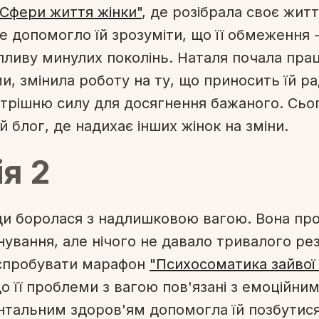
"Сфери життя жінки"
, де розібрала своє житт
е допомогло їй зрозуміти, що її обмеження 
пливу минулих поколінь. Наталя почала пра
и, змінила роботу на ту, що приносить їй рад
трішню силу для досягнення бажаного. Сьог
 блог, де надихає інших жінок на зміни.
ія 2
и боролася з надлишковою вагою. Вона проб
нування, але нічого не давало тривалого ре
спробувати марафон
"Психосоматика зайвої 
що її проблеми з вагою пов'язані з емоційни
нтальним здоров'ям допомогла їй позбутис