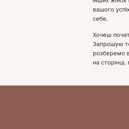
інших жінок
вашого успі
себе.
Хочеш почат
Запрошую т
розберемо в
на сторінці,