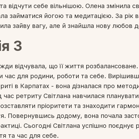
а відчути себе вільнішою. Олена змінила св
ала займатися йогою та медитацією. За рік 
ила зайву вагу, але й знайшла нову любов до
ія 3
вжди відчувала, що її життя розбалансоване.
и час для родини, роботи та себе. Вирішивш
триті в Карпатах - вона дізналася про метод
д час ретриту Світлана навчилася планувати 
озставляти пріоритети та знаходити гармоні
я. Повернувшись додому, вона почала заст
актиці. Сьогодні Світлана успішно поєднує 
я та час для себе.