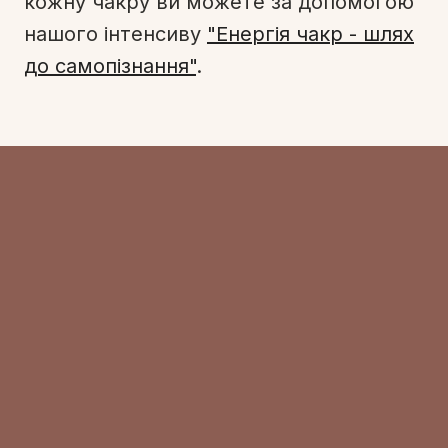
кожну чакру ви можете за допомогою
нашого інтенсиву
"Енергія чакр - шлях
до самопізнання"
.