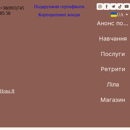
Подарункові сертифікати
+38(093)745
85 58
Корпоративні заходи
UA
Анонс подій
Навчання
Послуги
Ретрити
Ліла
Нова Я
Магазин