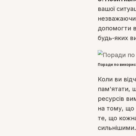
вашої ситуац
незважаючи
допомогти в
будь-яких ви
Поради по викори
Коли ви від
пам'ятати, 
ресурсів вим
на тому, що
те, що кожна
сильнішими.