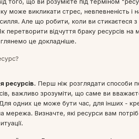
ід того, що ви розумієте під терміном "ресу
аку може викликати стрес, невпевненість і н
зсилля. Але що робити, коли ви стикаєтеся з
Як перетворити відчуття браку ресурсів на 
глянемо це докладніше.
ня ресурсів.
Перш ніж розглядати способи п
сів, важливо зрозуміти, що саме ви вважаєт
Для одних це може бути час, для інших - кр
а мережа. Визначте, які ресурси вам потрібн
итуації.