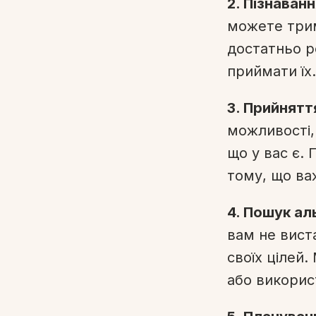
2. Пізнаван
можете трим
достатньо ре
приймати їх.
3. Прийнятт
можливості,
що у вас є.
тому, що ва
4. Пошук ал
вам не вист
своїх цілей
або викорис