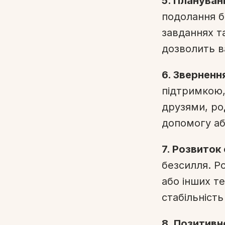
5. Плануван
подолання б
завданнях та
дозволить в
6. Зверненн
підтримкою,
друзями, ро
допомогу аб
7. Розвиток
безсилля. Р
або інших т
стабільність
8. Позитивн