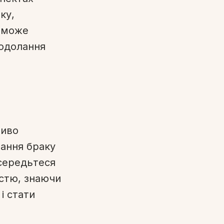
ку,
 може
подолання
ливо
ання браку
осередьтеся
істю, знаючи
і стати