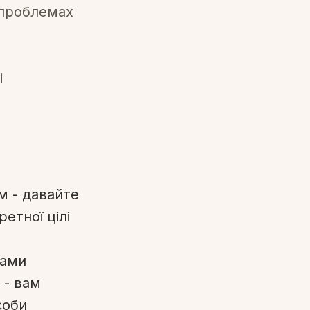
 проблемах
і
м - давайте
етної цілі
мами
 - вам
соби