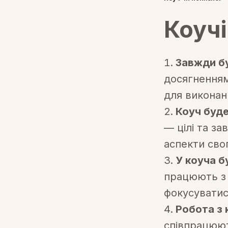
Коучі
Завжди бу
досягненням
для виконан
Коуч буде
— цілі та за
аспекти свог
У коуча б
працюють з 
фокусуватис
Робота з 
співпрацюют