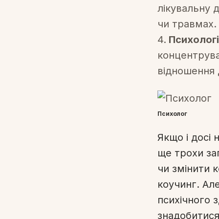
лікувальну 
чи травмах.
Психологі
концентруват
відношення 
Психолог
Якщо і досі 
ще трохи за
чи змінити 
коучинг. Ал
психічного 
знадобитися