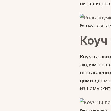
питання роз
Роль коучів та пси
Коуч 
Коуч та псих
людям розви
поставлених
цими двома 
нашому житт
Коуч чи психолог