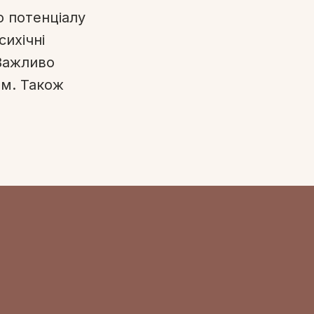
о потенціалу
сихічні
 Важливо
ам. Також