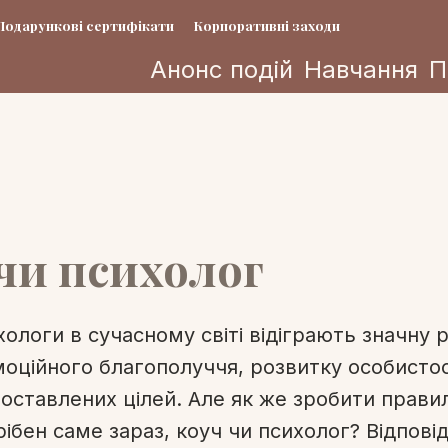
Подарункові сертифікати
Корпоративні заходи
Анонс подій
Навчання
П
чи психолог
хологи в сучасному світі відіграють значну 
моційного благополуччя, розвитку особистос
поставлених цілей. Але як же зробити прави
ібен саме зараз, коуч чи психолог? Відповід