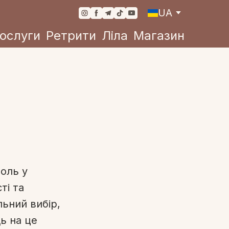
UA
ослуги
Ретрити
Ліла
Магазин
роль у
ті та
льний вибір,
ь на це