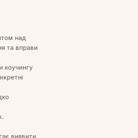
нтом над
ня та вправи
ги коучингу
онкретні
дко
х.
гає виявити