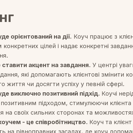
нг
де орієнтований на дії.
Коуч працює з кліє
 конкретних цілей і надає конкретні завдан
ня.
 ставити акцент на завдання.
У центрі ува
вдання, які допомагають клієнтові змінити к
о життя чи досягти успіху у певній сфері.
уде виключно позитивний підхід.
Коучі нері
позитивним підходом, стимулюючи клієнта
я на своїх сильних сторонах та можливостя
коучем - це співробітництво.
Коуч та клієнт
ь на рівноправних засадах, де коуч допома