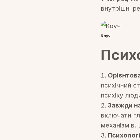
внутрішні ре
Коуч
Псих
Орієнтова
психічний с
психіку люд
Завжди на
включати гл
механізмів,
Психологі