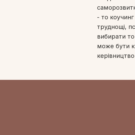
саморозвитк
- то коучинг
труднощі, п
вибирати то
може бути к
керівництвом