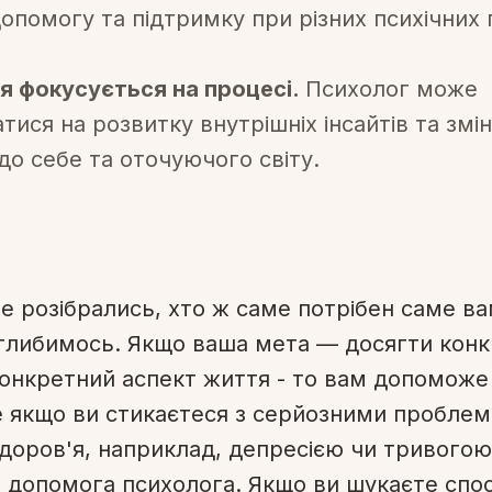
допомогу та підтримку при різних психічних
я фокусується на процесі.
Психолог може
ися на розвитку внутрішніх інсайтів та змін
до себе та оточуючого світу.
не розібрались, хто ж саме потрібен саме ва
глибимось. Якщо ваша мета — досягти конкр
конкретний аспект життя - то вам допоможе
е якщо ви стикаєтеся з серйозними пробле
здоров'я, наприклад, депресією чи тривогою
 допомога психолога. Якщо ви шукаєте спо