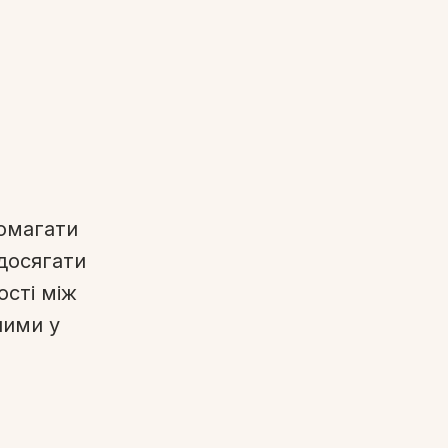
помагати
досягати
ості між
ними у